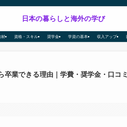
日本の暮らしと海外の学び
教材
資格・スキル
奨学金
学資の基本
収入アップ
ら卒業できる理由｜学費・奨学金・口コ