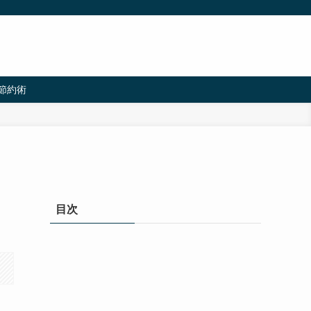
節約術
ミ
目次