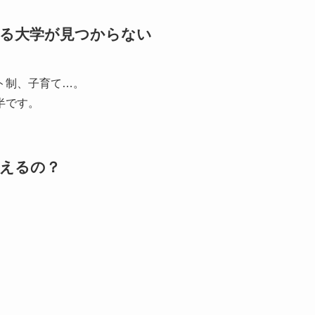
きる大学が見つからない
ト制、子育て…。
半です。
使えるの？